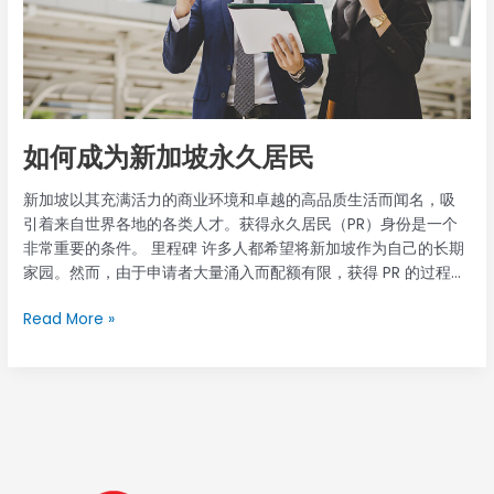
久
居
民
如何成为新加坡永久居民
新加坡以其充满活力的商业环境和卓越的高品质生活而闻名，吸
引着来自世界各地的各类人才。获得永久居民（PR）身份是一个
非常重要的条件。 里程碑 许多人都希望将新加坡作为自己的长期
家园。然而，由于申请者大量涌入而配额有限，获得 PR 的过程可
能充满竞争。 根据最近的统计数据，每年约有 150,000 人申请新
Read More »
加坡永久居民身份。鉴于需求量大，移民与关卡局（ICA）会仔细
评估每一份申请，大约 每年有 34,000 名申请人获得 PR 身份。
因此，要驾驭这种竞争格局，我们首先要了解成为新加坡永久居
民的不同计划，每种计划都有自己的资格标准。 如何成为新加坡
永久居民 1.专业、技术人员和技术工人计划（PTS） 专业人士、技
术人员和熟练工人（PTS）计划是外国专业人士申请新加坡永久居
民身份的最常见途径。如果您目前持有 就业准证, S 通行证如果您
的护照、个人就业准证（PEP）或 EntrePass 持有者身份，并从事