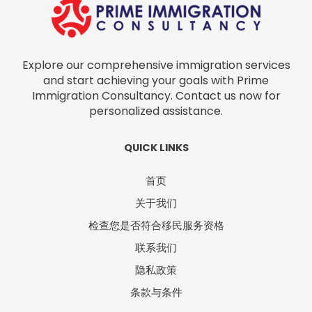
专业、管理、行政或技术工作，那么该计划很可能适用于您。据
业内人士估计，超过 95% 的专业人士通过这一途径成功获得了
PR 身份。 申请人必须 持有有效的就业准证、S 准证、个性化就业
准证 (PEP) 或 EntrePass 目前在新加坡就业 持有当前工作通行证
Explore our comprehensive immigration services
至少六个月（通常需要提供过去六个月的工资证明文件） 2.全球
and start achieving your goals with Prime
投资者计划 全球投资者计划（GIP）旨在吸引有意在新加坡创业、
Immigration Consultancy. Contact us now for
投资或参与政府批准的投资基金的高净值外国企业家、企业主和
personalized assistance.
管理人员。 申请人必须从以下投资方案中选择一项，才能获得资
格： 方案 A：商业投资 向新成立或现有的新加坡企业投资至少
QUICK LINKS
1,000 万新元。 雇用至少 30 名员工，其中至少一半为新加坡公
民。对于现有企业，至少 10 名新员工必须是新加坡人。 方案 B：
首页
基金投资 投资至少 2500 万新元，重点投资新加坡公司。 方案
C：家族办公室 在新加坡设立单个家族办公室，管理至少 […]
关于我们
检查您是否符合移民服务资格
联系我们
隐私政策
条款与条件