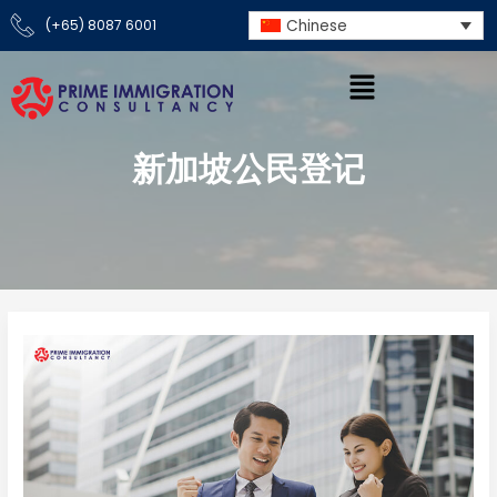
Skip
Chinese
(+65) 8087 6001
to
content
新加坡公民登记
如
何
成
为
新
加
坡
永